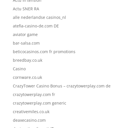
Actu In'tension
Actu SNER RA
alle nederlandse casinos_nl
atefia-casino-de.com DE
aviator game
bar-salsa.com
beticocasinos.com fr promotions
breedbay.co.uk
Casino
cornware.co.uk
CrazyTower Casino Bonus – crazytowerplay.com de
crazytowerplay.com fr
crazytowerplay.com generic
creativemiles.co.uk
deaxecasino.com