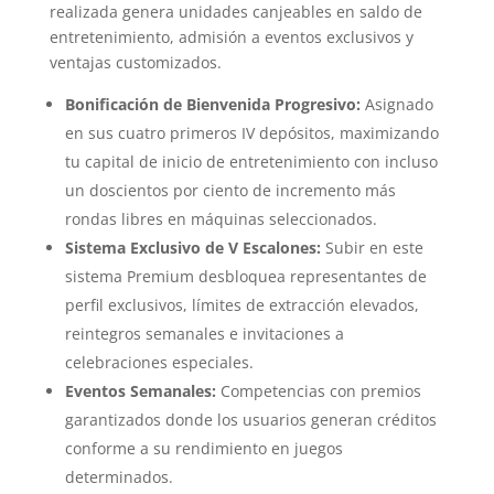
realizada genera unidades canjeables en saldo de
entretenimiento, admisión a eventos exclusivos y
ventajas customizados.
Bonificación de Bienvenida Progresivo:
Asignado
en sus cuatro primeros IV depósitos, maximizando
tu capital de inicio de entretenimiento con incluso
un doscientos por ciento de incremento más
rondas libres en máquinas seleccionados.
Sistema Exclusivo de V Escalones:
Subir en este
sistema Premium desbloquea representantes de
perfil exclusivos, límites de extracción elevados,
reintegros semanales e invitaciones a
celebraciones especiales.
Eventos Semanales:
Competencias con premios
garantizados donde los usuarios generan créditos
conforme a su rendimiento en juegos
determinados.