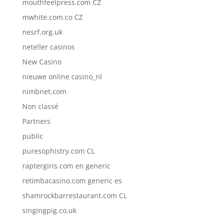
mouthfeelpress.com CZ
mwhite.com.co CZ
nesrf.org.uk
neteller casinos
New Casino
nieuwe online casino_nl
nimbnet.com
Non classé
Partners
public
puresophistry.com CL
raptergiris.com en generic
retimbacasino.com generic es
shamrockbarrestaurant.com CL
singingpig.co.uk