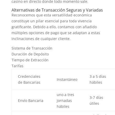
casino en directo donde todo momento vale.
Alternativas de Transacción Seguras y Variadas
Reconocemos que esta versatilidad económica
constituye un pilar esencial para toda vivencia
gratificante. Debido a ello, contamos con añadido
múltiples opciones de pago que se adaptan a estas
inclinaciones de cualquier cliente.
Sistema de Transacción
Duración de Depósito
Tiempo de Extracción
Tarifas
Credenciales
3 a 5 días
Instantáneo
de Bancarias
hábiles
uno a tres
3-7 días
Envío Bancaria
jornadas
útiles
hábiles