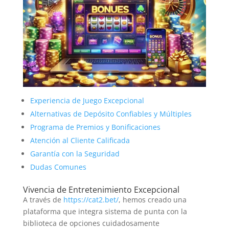
Experiencia de Juego Excepcional
Alternativas de Depósito Confiables y Múltiples
Programa de Premios y Bonificaciones
Atención al Cliente Calificada
Garantía con la Seguridad
Dudas Comunes
Vivencia de Entretenimiento Excepcional
A través de
https://cat2.bet/
, hemos creado una
plataforma que integra sistema de punta con la
biblioteca de opciones cuidadosamente