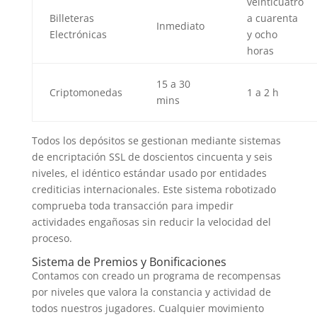
veinticuatro
Billeteras
a cuarenta
Inmediato
Electrónicas
y ocho
horas
15 a 30
Criptomonedas
1 a 2 h
mins
Todos los depósitos se gestionan mediante sistemas
de encriptación SSL de doscientos cincuenta y seis
niveles, el idéntico estándar usado por entidades
crediticias internacionales. Este sistema robotizado
comprueba toda transacción para impedir
actividades engañosas sin reducir la velocidad del
proceso.
Sistema de Premios y Bonificaciones
Contamos con creado un programa de recompensas
por niveles que valora la constancia y actividad de
todos nuestros jugadores. Cualquier movimiento