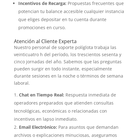
Incentivos de Recarga:
Propuestas frecuentes que
potencian tu balance accesible cualquier instancia
que eliges depositar en tu cuenta durante
promociones en curso.
Atención al Cliente Experta
Nuestro personal de soporte políglota trabaja las
veinticuatro h del período, los trescientos sesenta y
cinco jornadas del año. Sabemos que las preguntas
pueden surgir en todo instante, especialmente
durante sesiones en la noche o términos de semana
laboral.
Chat en Tiempo Real:
Respuesta inmediata de
operadores preparados que atienden consultas
tecnológicas, económicas o relacionadas con
incentivos en lapso inmediato.
Email Electrónico:
Para asuntos que demandan
archivos o explicaciones minuciosas, aseguramos